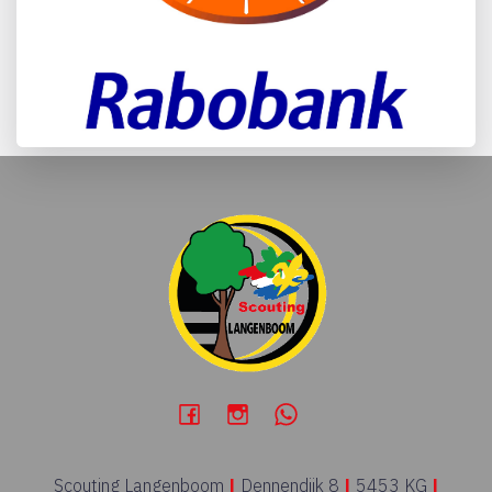
Scouting Langenboom
|
Dennendijk 8
|
5453 KG
|