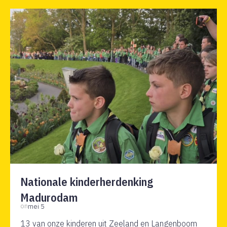
Nationale kinderherdenking
Madurodam
on
mei 5
13 van onze kinderen uit Zeeland en Langenboom