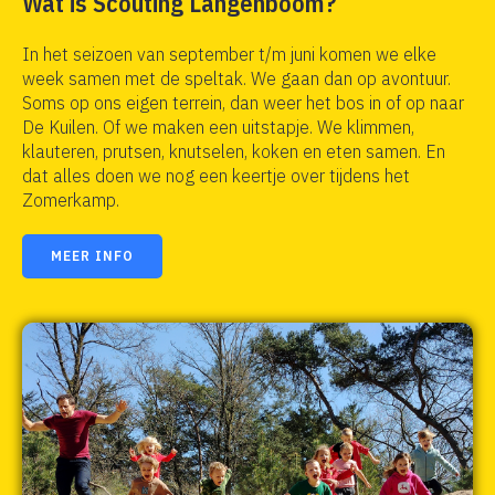
Wat is Scouting Langenboom?
In het seizoen van september t/m juni komen we elke
week samen met de speltak. We gaan dan op avontuur.
Soms op ons eigen terrein, dan weer het bos in of op naar
De Kuilen. Of we maken een uitstapje. We klimmen,
klauteren, prutsen, knutselen, koken en eten samen. En
dat alles doen we nog een keertje over tijdens het
Zomerkamp.
MEER INFO