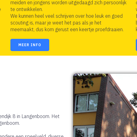
s
meiden en jongens worden uitgedaagd zich persoonlijk
e
te ontwikkelen.
We kunnen heel veel schrijven over hoe leuk en goed
scouting is, maar je weet het pas als je het
meemaakt, dus kom gerust een keertje proefdraaien.
MEER INFO
ndijk 8 in Langenboom. Het
ngenboom.
andere een speelveld, diverse