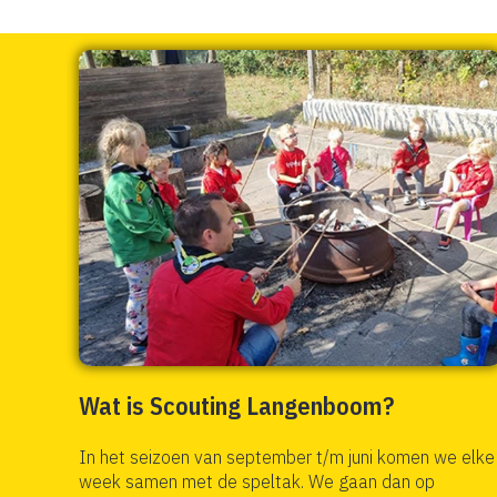
Wat is Scouting Langenboom?
In het seizoen van september t/m juni komen we elke
week samen met de speltak. We gaan dan op