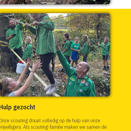
Hulp gezocht
Onze scouting draait volledig op de hulp van onze
vrijwilligers. Als scouting-familie maken we samen de