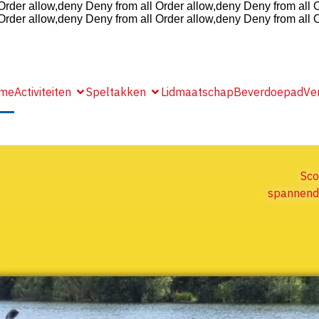
Order allow,deny Deny from all
Order allow,deny Deny from all
O
Order allow,deny Deny from all
Order allow,deny Deny from all
O
me
Activiteiten
Speltakken
Lidmaatschap
Beverdoepad
Ve
Sco
spannende