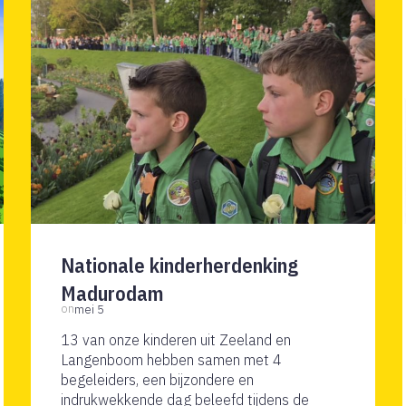
Nationale kinderherdenking
Madurodam
on
mei 5
13 van onze kinderen uit Zeeland en
Langenboom hebben samen met 4
begeleiders, een bijzondere en
indrukwekkende dag beleefd tijdens de